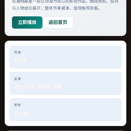
狂潮档案是一部以动漫为核心的影视作品，围绕危机、反转
与人物成长展开，整体节奏紧凑，值得推荐观看。
立即播放
返回首页
导演
陈凯歌
主演
周迅 / 张译 / 刘亦菲 / 沈腾
更新
全40集