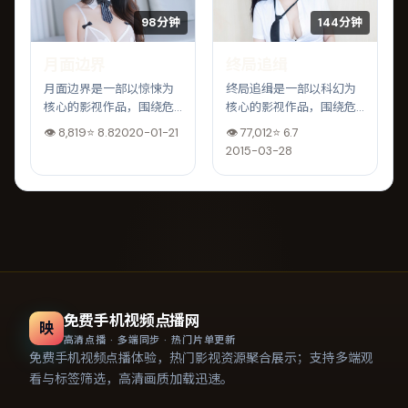
98分钟
144分钟
月面边界
终局追缉
月面边界是一部以惊悚为
终局追缉是一部以科幻为
核心的影视作品，围绕危
核心的影视作品，围绕危
机、反转与人物成长展
机、反转与人物成长展
👁
8,819
⭐
8.8
2020-01-21
👁
77,012
⭐
6.7
开，整体节奏紧凑，值得
开，整体节奏紧凑，值得
2015-03-28
推荐观看。
推荐观看。
免费手机视频点播网
映
高清点播 · 多端同步 · 热门片单更新
免费手机视频点播体验，热门影视资源聚合展示；支持多端观
看与标签筛选，高清画质加载迅速。