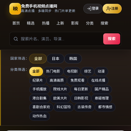
免费手机视频点播网
映
登录
注册
高清点播 · 多端同步 · 热门片单更新
首页
精选
热播
上新
影库
分类
搜索
搜索
全部
日本
韩国
国家筛选：
分类筛选：
全部
热门电影
电视剧
综艺
动漫
纪录片
高清画质
免费观看
在线点播
手机播放
院线大片
每日更新
国产精品
港台剧集
欧美大片
日韩影视
悬疑推理
喜剧合家欢
科幻冒险
古装传奇
都市情感
动作热血