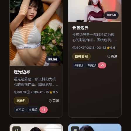
99:58
长夜边界
长夜边界是一部以科幻为核
心的影视作品，围绕危机、
反转与人物成长展开，整体
60K
2018-03-13
6.6
节奏紧凑，值得推荐观看。
日韩影视
香港
99:56
#科幻
#高分
+
3
逆光边界
逆光边界是一部以科幻为核
心的影视作品，围绕危机、
反转与人物成长展开，整体
60.1K
2019-01-16
8.5
节奏紧凑，值得推荐观看。
纪录片
英国
#科幻
#完结
+
3
KR
JP