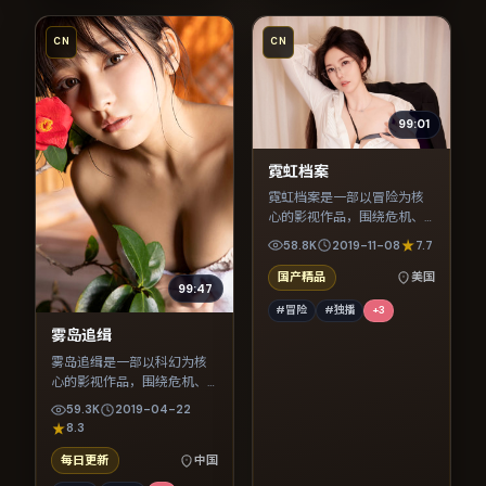
CN
CN
99:01
霓虹档案
霓虹档案是一部以冒险为核
心的影视作品，围绕危机、
反转与人物成长展开，整体
58.8K
2019-11-08
7.7
节奏紧凑，值得推荐观看。
国产精品
美国
99:47
#冒险
#独播
+
3
雾岛追缉
雾岛追缉是一部以科幻为核
心的影视作品，围绕危机、
反转与人物成长展开，整体
59.3K
2019-04-22
节奏紧凑，值得推荐观看。
8.3
每日更新
中国