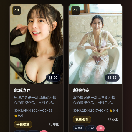
CN
CN
99:07
99:36
危城边界
断桥档案
危城边界是一部以悬疑为核
断桥档案是一部以喜剧为核
心的影视作品，围绕危机、
心的影视作品，围绕危机、
反转与人物成长展开，整体
反转与人物成长展开，整体
93.9K
2024-05-28
93.2K
2017-10-17
6.4
节奏紧凑，值得推荐观看。
节奏紧凑，值得推荐观看。
9.0
免费观看
英国
手机播放
中国
#喜剧
#4K
+
3