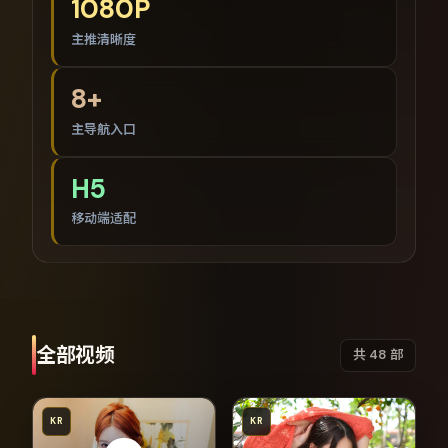
1080P
主推清晰度
8+
主导航入口
H5
移动端适配
全部视频
共
48
部
KR
KR