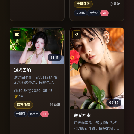
手机播放
香港
#动作
#完结
+
3
HK
KR
99:17
逆光回响
逆光回响是一部以科幻为核
心的影视作品，围绕危机、
反转与人物成长展开，整体
89.3K
2020-05-13
节奏紧凑，值得推荐观看。
7.8
99:57
都市情感
香港
#科幻
#杜比
+
3
逆光档案
逆光档案是一部以喜剧为核
心的影视作品，围绕危机、
反转与人物成长展开，整体