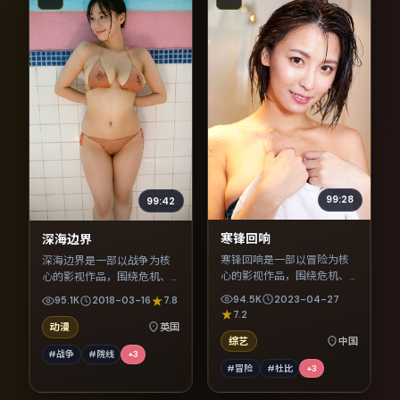
99:28
99:42
寒锋回响
深海边界
寒锋回响是一部以冒险为核
深海边界是一部以战争为核
心的影视作品，围绕危机、
心的影视作品，围绕危机、
反转与人物成长展开，整体
反转与人物成长展开，整体
94.5K
2023-04-27
95.1K
2018-03-16
7.8
节奏紧凑，值得推荐观看。
节奏紧凑，值得推荐观看。
7.2
动漫
英国
综艺
中国
#战争
#院线
+
3
#冒险
#杜比
+
3