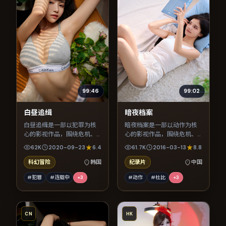
99:46
99:02
白昼追缉
暗夜档案
白昼追缉是一部以犯罪为核
暗夜档案是一部以动作为核
心的影视作品，围绕危机、
心的影视作品，围绕危机、
反转与人物成长展开，整体
反转与人物成长展开，整体
62K
2020-09-23
6.4
61.7K
2016-03-13
8.8
节奏紧凑，值得推荐观看。
节奏紧凑，值得推荐观看。
科幻冒险
韩国
纪录片
中国
#犯罪
#连载中
+
3
#动作
#杜比
+
3
CN
HK