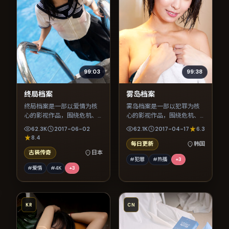
99:03
99:38
终局档案
雾岛档案
终局档案是一部以爱情为核
雾岛档案是一部以犯罪为核
心的影视作品，围绕危机、
心的影视作品，围绕危机、
反转与人物成长展开，整体
反转与人物成长展开，整体
62.3K
2017-06-02
62.1K
2017-04-17
6.3
节奏紧凑，值得推荐观看。
节奏紧凑，值得推荐观看。
8.4
每日更新
韩国
古装传奇
日本
#犯罪
#热播
+
3
#爱情
#4K
+
3
KR
CN