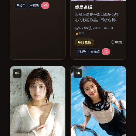
#动作
#独播
+
3
终局追缉
终局追缉是一部以战争为核
心的影视作品，围绕危机、
反转与人物成长展开，整体
67.9K
2020-06-11
节奏紧凑，值得推荐观看。
8.9
每日更新
中国
#战争
#完结
+
3
CN
CN