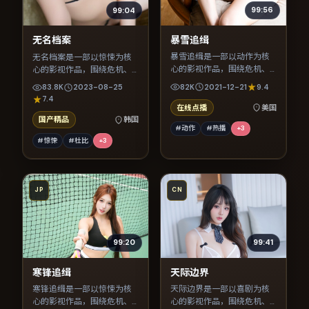
99:56
99:04
暴雪追缉
无名档案
暴雪追缉是一部以动作为核
无名档案是一部以惊悚为核
心的影视作品，围绕危机、
心的影视作品，围绕危机、
反转与人物成长展开，整体
反转与人物成长展开，整体
82K
2021-12-21
9.4
83.8K
2023-08-25
节奏紧凑，值得推荐观看。
节奏紧凑，值得推荐观看。
7.4
在线点播
美国
国产精品
韩国
#动作
#热播
+
3
#惊悚
#杜比
+
3
JP
CN
99:20
99:41
寒锋追缉
天际边界
寒锋追缉是一部以惊悚为核
天际边界是一部以喜剧为核
心的影视作品，围绕危机、
心的影视作品，围绕危机、